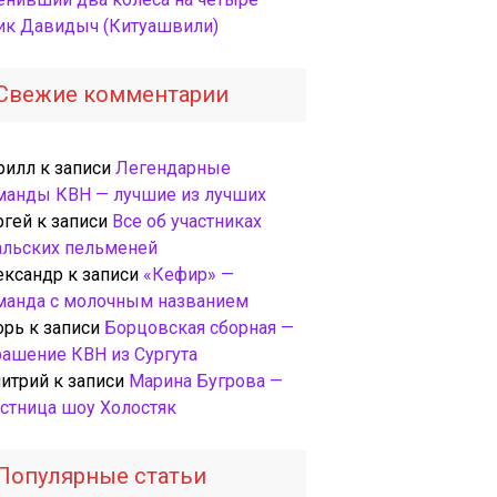
ик Давидыч (Китуашвили)
Свежие комментарии
рилл
к записи
Легендарные
манды КВН — лучшие из лучших
ргей
к записи
Все об участниках
альских пельменей
ександр
к записи
«Кефир» —
манда с молочным названием
орь
к записи
Борцовская сборная —
рашение КВН из Сургута
итрий
к записи
Марина Бугрова —
астница шоу Холостяк
Популярные статьи