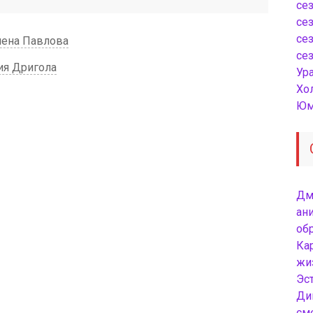
сез
сез
сез
Алена Павлова
сез
ия Дригола
Ур
Хо
Юм
Дм
ани
об
Ка
жи
Эст
Ди
см