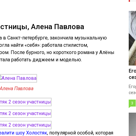
частницы, Алена Павлова
да в Санкт-петербурге, закончила музыкальную
ла найти «себя»: работала стилистом,
ом. После бурного, но короткого романа у Алёны
стала работать диджеем и моделью.
Ег
се
Его
Алена Павлова
сез
3
еалити шоу Холостяк
, популярной особой, которая