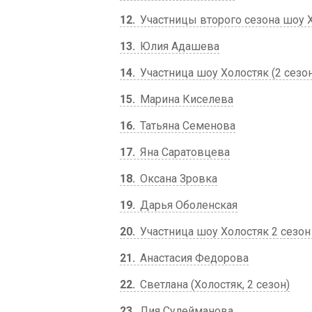
12
Участницы второго сезона шоу 
13
Юлия Адашева
14
Участница шоу Холостяк (2 сезо
15
Марина Киселева
16
Татьяна Семенова
17
Яна Саратовцева
18
Оксана Зровка
19
Дарья Оболенская
20
Участница шоу Холостяк 2 сезон
21
Анастасия Федорова
22
Светлана (Холостяк, 2 сезон)
23
Лия Сулейманова