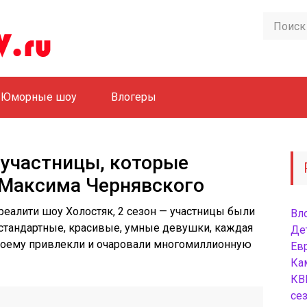
Юморные шоу
Влогеры
 участницы, которые
 Максима Чернявского
еалити шоу Холостяк, 2 сезон — участницы были
Вл
стандартные, красивые, умные девушки, каждая
Де
воему привлекли и очаровали многомиллионную
Ев
Ка
КВ
сез