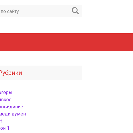
Рубрики
огеры
тское
ровидиние
меди вумен
Н
он 1