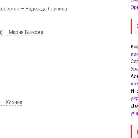
Эр
Холостяк — Надежда Ялунина
н) — Мария Быкова
Ки
ко
Се
Ур
Ал
ко
Иг
ук
 — Ксения
Дм
уч