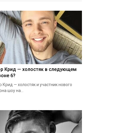
ор Крид — холостяк в следующем
зоне 6?
р Крид — холостяк и участник нового
она шоу на...