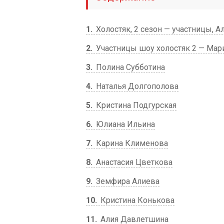
1
Холостяк, 2 сезон — участницы, 
2
Участницы шоу холостяк 2 — Мар
3
Полина Субботина
4
Наталья Долгополова
5
Кристина Подгурская
6
Юлиана Ильина
7
Карина Клименова
8
Анастасия Цветкова
9
Земфира Алиева
10
Кристина Конькова
11
Алия Давлетшина