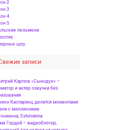
он 2
он 3
он 4
он 5
альские пельмени
лостяк
орные шоу
Свежие записи
итрий Карпов «Сыендук» –
матор и актер озвучки без
разования
ринэ Каспарянц делится моментами
зни с миллионами
онианна, Estonianna
ма Гордей – видеоблогер,
енивший два колеса на четыре