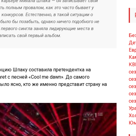
в карьере Михала Шпака — он записывает свой
ать полным провалом, как это часто бывает у
конкурсов. Естественно, в такой ситуации о
ыло бы позабыть, однако ничего подобного не
 первого сингла заняла лидирующие места в
Бе
аписать свой первый альбом.
Де
Ев
Ка
КВ
нцию Шпаку составила претендентка на
сез
et с песней «Cool me dawn». До самого
сез
ыло ясно, кто же именно представит страну на
сез
сез
сез
Ур
Хо
Юм