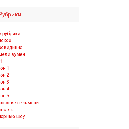
Рубрики
з рубрики
тское
ровидиние
меди вумен
Н
он 1
он 2
он 3
он 4
он 5
альские пельмени
лостяк
орные шоу