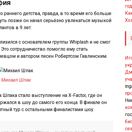
фия
го
Ка
 раннего детства, правда, в то время его больше
Хол
Чуть позже он начал серьёзно увлекаться музыкой
антов в 9 лет.
лизился с основателем группы Whiplash и не смог
. Это сотрудничество помогло ему стать
евцом и автором песен Робертсом Гавлинским.
Иг
ук
Дм
уч
Михаил Шпак
ing
пр
пака стало выступление на X-Factor, где он
Ни
ржался в шоу до самого его конца. В финале он
ко
ертный тур с остальными финалистами шоу.
гос
би
се