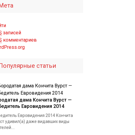
Мета
йти
S
записей
S
комментариев
rdPress.org
Популярные статьи
родатая дама Кончита Вурст —
бедитель Евровидения 2014
едитель Евровидения 2014 Кончита
ст удивил(а) даже видавших виды
телей....