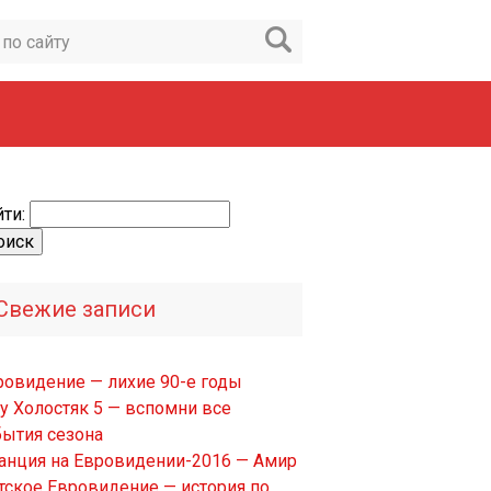
ти:
Свежие записи
ровидение — лихие 90-е годы
у Холостяк 5 — вспомни все
бытия сезона
анция на Евровидении-2016 — Амир
тское Евровидение — история по