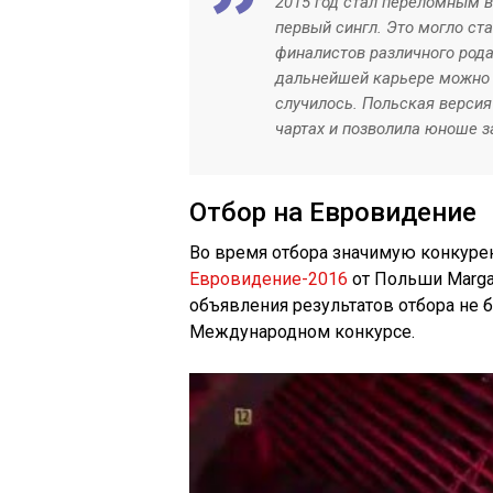
2015 год стал переломным 
первый сингл. Это могло ст
финалистов различного рода 
дальнейшей карьере можно б
случилось. Польская версия
чартах и позволила юноше з
Отбор на Евровидение
Во время отбора значимую конкуре
Евровидение-2016
от Польши Margar
объявления результатов отбора не б
Международном конкурсе.