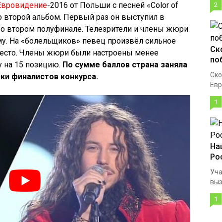
Евровидение
-2016 от Польши с песней «Color of
2
его второй альбом. Первый раз он выступил в
о втором полуфинале. Телезрители и члены жюри
му. На «болельщиков» певец произвёл сильное
Ск
место. Члены жюри были настроены менее
по
у на 15 позицию.
По сумме баллов страна заняла
Ско
ски финалистов конкурса.
Евр
1
На
Ро
Уча
выз
1