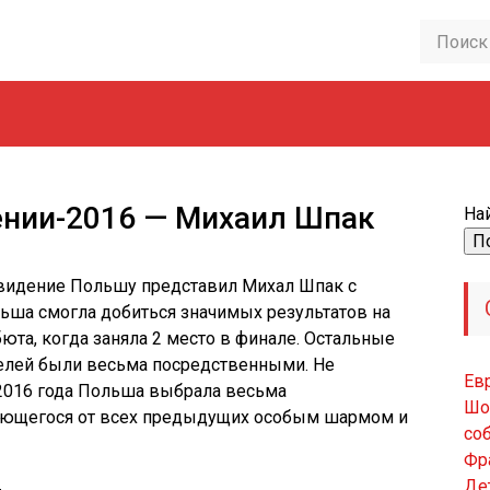
ении-2016 — Михаил Шпак
Най
овидение Польшу представил Михал Шпак с
Польша смогла добиться значимых результатов на
юта, когда заняла 2 место в финале. Остальные
елей были весьма посредственными. Не
Ев
-2016 года Польша выбрала весьма
Шо
чающегося от всех предыдущих особым шармом и
со
Фр
Де