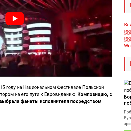
Во
RS
RS
Wo
2015 году на Национальном Фестивале Польской
ктором на его пути к Евровидению.
Композицию, с
Бо
, выбрали фанаты исполнителя посредством
по
Поб
Вур
зри