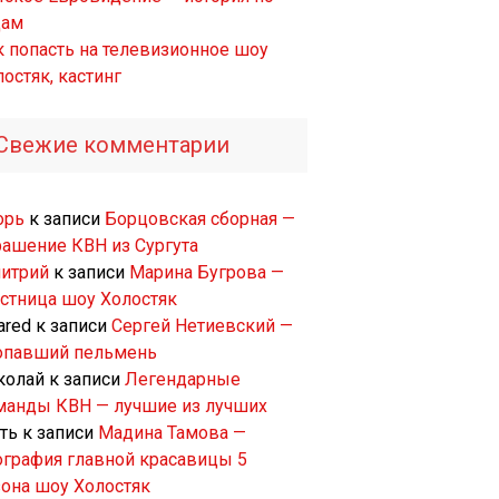
дам
к попасть на телевизионное шоу
остяк, кастинг
Свежие комментарии
орь
к записи
Борцовская сборная —
рашение КВН из Сургута
итрий
к записи
Марина Бугрова —
астница шоу Холостяк
ared
к записи
Сергей Нетиевский —
опавший пельмень
колай
к записи
Легендарные
манды КВН — лучшие из лучших
ть
к записи
Мадина Тамова —
ография главной красавицы 5
зона шоу Холостяк