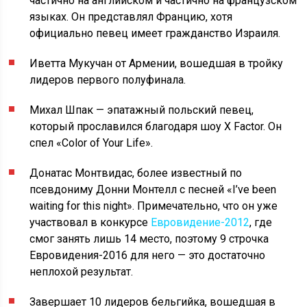
частично на английском и частично на французском
языках. Он представлял Францию, хотя
официально певец имеет гражданство Израиля.
Иветта Мукучан от Армении, вошедшая в тройку
лидеров первого полуфинала.
Михал Шпак — эпатажный польский певец,
который прославился благодаря шоу X Factor. Он
спел «Color of Your Life».
Донатас Монтвидас, более известный по
псевдониму Донни Монтелл с песней «I’ve been
waiting for this night». Примечательно, что он уже
участвовал в конкурсе
Евровидение-2012
, где
смог занять лишь 14 место, поэтому 9 строчка
Евровидения-2016 для него — это достаточно
неплохой результат.
Завершает 10 лидеров бельгийка, вошедшая в