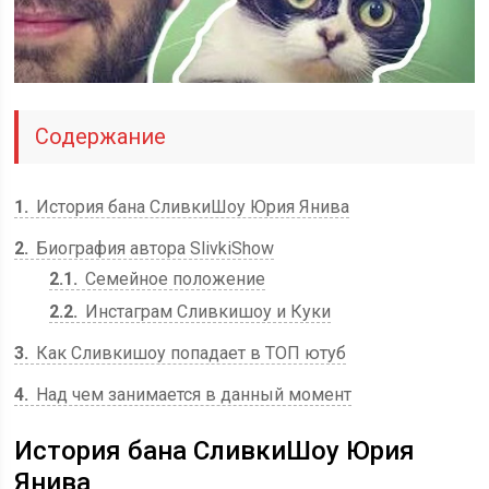
Содержание
1
История бана СливкиШоу Юрия Янива
2
Биография автора SlivkiShow
2.1
Семейное положение
2.2
Инстаграм Сливкишоу и Куки
3
Как Сливкишоу попадает в ТОП ютуб
4
Над чем занимается в данный момент
История бана СливкиШоу Юрия
Янива