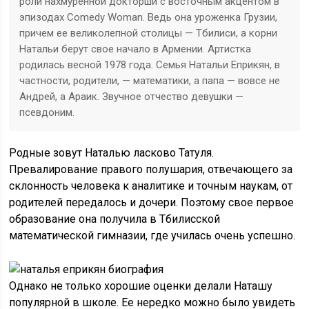
роли нахмуренной докторши с восточным акцентом в
эпизодах Comedy Woman. Ведь она уроженка Грузии,
причем ее великолепной столицы — Тбилиси, а корни
Натальи берут свое начало в Армении. Артистка
родилась весной 1978 года. Семья Натальи Еприкян, в
частности, родители, — математики, а папа — вовсе не
Андрей, а Араик. Звучное отчество девушки —
псевдоним.
Родные зовут Наталью ласково Татуля.
Превалирование правого полушария, отвечающего за
склонность человека к аналитике и точным наукам, от
родителей передалось и дочери. Поэтому свое первое
образование она получила в Тбилисской
математической гимназии, где училась очень успешно.
Однако не только хорошие оценки делали Наташу
популярной в школе. Ее нередко можно было увидеть