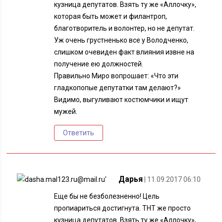
кузница депутатов. Взять ту же «Аллочку»,
которая быть может и филантроп,
благотворитель и волонтер, но не депутат.
Уж очень грустненько все у Володченко,
слишком очевиден факт влияния извне на
получение ею должностей.
Правильно Миро вопрошает: «Что эти
гладкопопые депутатки там делают?»
Видимо, выгуливают костюмчики и ищут
мужей.
Ответить
Дарья
| 11.09.2017 06:10
Еще бы не безболезненно! Цель
пропиариться достигнута. ТНТ же просто
кузница депутатов. Взять ту же «Аллочку»,