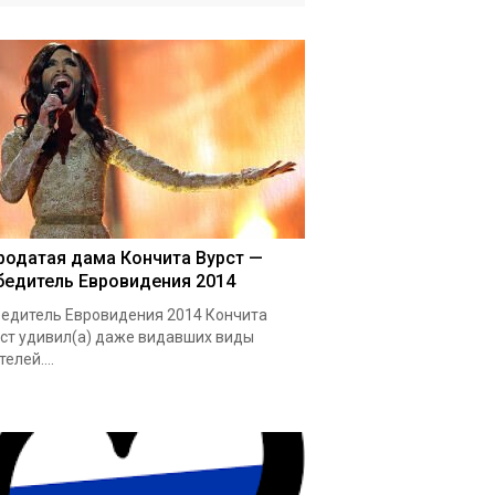
родатая дама Кончита Вурст —
бедитель Евровидения 2014
едитель Евровидения 2014 Кончита
ст удивил(а) даже видавших виды
телей....