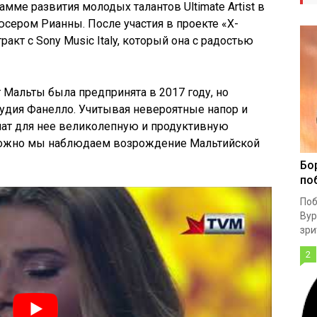
амме развития молодых талантов Ultimate Artist в
одюсером
Рианны
. После участия в проекте «X-
кт с Sony Music Italy, который она с радостью
 Мальты была предпринята в 2017 году, но
удия
Фанелло
. Учитывая невероятные напор и
чат для нее великолепную и продуктивную
можно мы наблюдаем возрождение Мальтийской
Бо
по
Поб
Вур
зри
2