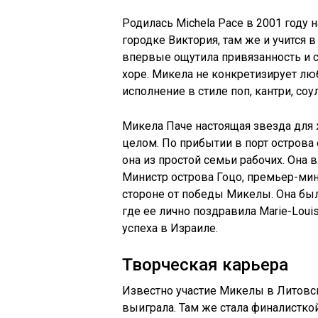
Родилась Michela Pace в 2001 году 
городке Виктория, там же и учится 
впервые ощутила привязанность и с
хоре.
Микела
не конкретизирует лю
исполнение в стиле поп,
кантри
,
соу
Микела
Паче настоящая звезда для
целом. По прибытии в порт острова
она из простой семьи рабочих. Она 
Министр острова
Гоцо
, премьер-мин
стороне от победы
Микелы
. Она бы
где ее лично поздравила Marie-Louis
успеха в Израиле.
Творческая карьера
Известно участие
Микелы
в Литовс
выиграла. Там же стала
финалистко