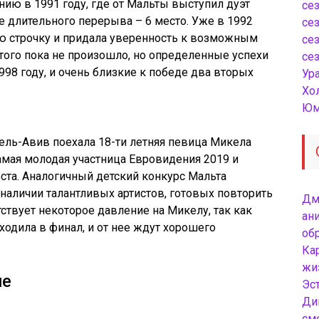
ю в 1991 году, где от Мальты выступил дуэт
сез
сле длительного перерыва – 6 место. Уже в 1992
сез
ью строчку и придала уверенность к возможным
сез
того пока не произошло, но определенные успехи
сез
998 году, и очень близкие к победе два вторых
Ур
Хо
Юм
ель-Авив поехала 18-ти летняя певица
Микела
амая молодая участница
Евровидения
2019 и
ста. Аналогичный детский конкурс Мальта
наличии талантливых артистов, готовых повторить
Дм
тствует некоторое давление на
Микелу
, так как
ани
одила в финал, и от нее ждут хорошего
об
Ка
жи
че
Эст
Ди
см