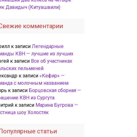
ик Давидыч (Китуашвили)
Свежие комментарии
рилл
к записи
Легендарные
манды КВН — лучшие из лучших
ргей
к записи
Все об участниках
альских пельменей
ександр
к записи
«Кефир» —
манда с молочным названием
орь
к записи
Борцовская сборная —
рашение КВН из Сургута
итрий
к записи
Марина Бугрова —
астница шоу Холостяк
Популярные статьи