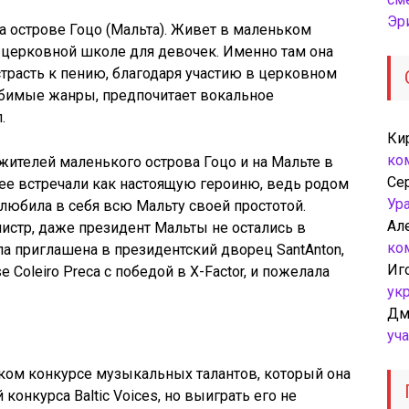
Эр
на острове
Гоцо
(Мальта). Живет в маленьком
в церковной школе для девочек. Именно там она
трасть к пению, благодаря участию в церковном
бимые жанры, предпочитает вокальное
л
.
Ки
ко
 жителей маленького острова
Гоцо
и на Мальте в
Се
 ее встречали как настоящую героиню, ведь родом
Ур
влюбила в себя всю Мальту своей простотой.
Ал
истр, даже президент Мальты не остались в
ко
ла приглашена в президентский дворец SantAnton,
Иг
e Coleiro Preca с победой в X-Factor, и пожелала
ук
Дм
уч
ком конкурсе музыкальных талантов, который она
й
конкурса Baltic Voices, но выиграть его не