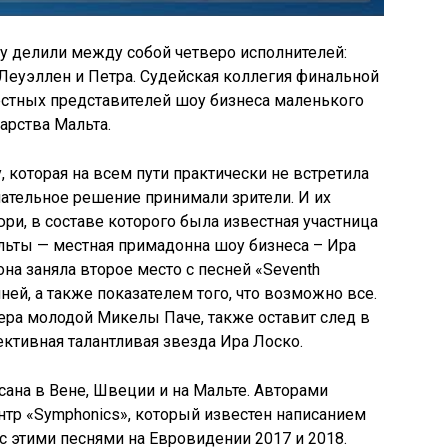
у делили между собой четверо исполнителей:
Леуэллен
и Петра. Судейская коллегия финальной
вестных представителей шоу бизнеса маленького
арства Мальта.
у
, которая на всем пути практически не встретила
чательное решение принимали зрители. И их
и, в составе которого была известная участница
льты — местная примадонна
шоу бизнеса
– Ира
на заняла второе место с песней «Seventh
ней, а также показателем того, что возможно все.
ьера молодой
Микелы
Паче, также оставит след в
пективная талантливая звезда Ира
Лоско
.
ана в Вене, Швеции и на Мальте. Авторами
тр «Symphonics», который известен написанием
с этими песнями на
Евровидении
2017 и 2018.