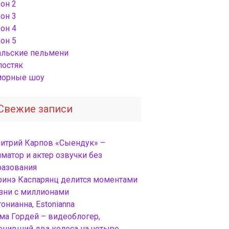
он 2
он 3
он 4
он 5
альские пельмени
лостяк
орные шоу
Свежие записи
итрий Карпов «Сыендук» –
матор и актер озвучки без
разования
ринэ Каспарянц делится моментами
зни с миллионами
онианна, Estonianna
ма Гордей – видеоблогер,
енивший два колеса на четыре