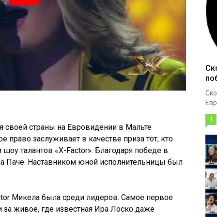
Ск
по
Ско
Евр
1
я своей страны на
Евровидении
в Мальте
 право заслуживает в качестве приза тот, кто
шоу талантов «X-Factor». Благодаря победе в
а
Паче. Наставником юной исполнительницы был
ctor
Микела
была среди лидеров. Самое первое
 за живое, где известная Ира
Лоско
даже