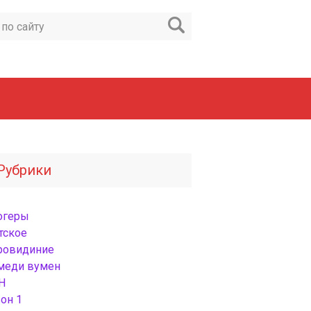
Рубрики
огеры
тское
ровидиние
меди вумен
Н
он 1