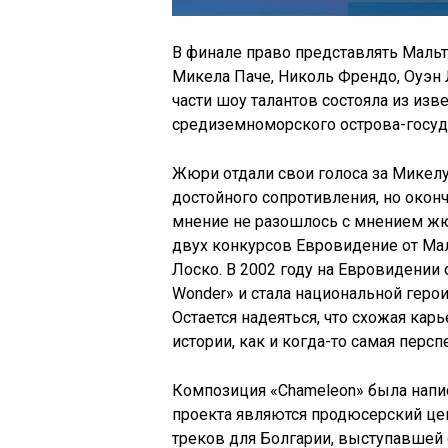
В финале право представлять Мальт
Микела
Паче,
Николь
Френдо
,
Оуэн
части шоу талантов состояла из из
средиземноморского острова-госуд
Жюри отдали свои голоса за
Микел
достойного сопротивления, но окон
мнение не разошлось с мнением жюр
двух конкурсов
Евровидение
от Ма
Лоско
. В 2002 году на
Евровидении
о
Wonder» и стала национальной герои
Остается надеяться, что схожая кар
истории, как и когда-то самая перс
Композиция «Chameleon» была напис
проекта являются продюсерский цен
треков для Болгарии, выступавшей 