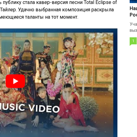
ь публику стала
кавер
-версия песни Total Eclipse of
На
Тайлер
. Удачно выбранная композиция раскрыла
Ро
меющиеся таланты на тот момент.
Уча
выз
1