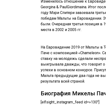
Изменилось отношение к Евровидени
Georgina & PaulGiordimaina. Итог по
году Мэри Спитери завоевала трет
победам Мальты на Евровидении. Э
были. Очередная третья позиция в 1
места в 2002 и 2005 гг.
На
Евровидение
2019 от Мальты в Т
Паче с композицией «Chameleon». С
ставку на молодежь сделали неспро
выигрывала дважды, что говорит о 
успехи в основном конкурсе. Прису
Мальта предыдущие два года не вых
результата всей страной.
Биография Микелы Па
[elfsight_instagram_feed id=»130″]